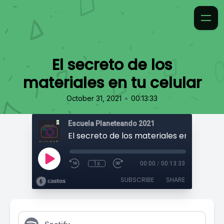
El secreto de los
materiales en tu celular
•
October 31, 2021
00:13:33
Escuela Planeteando 2021
El secreto de los materiales en tu celul
1x
00:00
/
00:13:33
SUBSCRIBE
SHARE